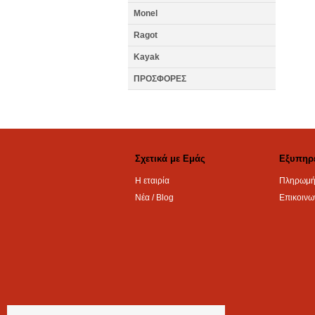
Monel
Ragot
Kayak
ΠΡΟΣΦΟΡΕΣ
Σχετικά με Εμάς
Εξυπηρ
Η εταιρία
Πληρωμή
Νέα / Blog
Επικοινω