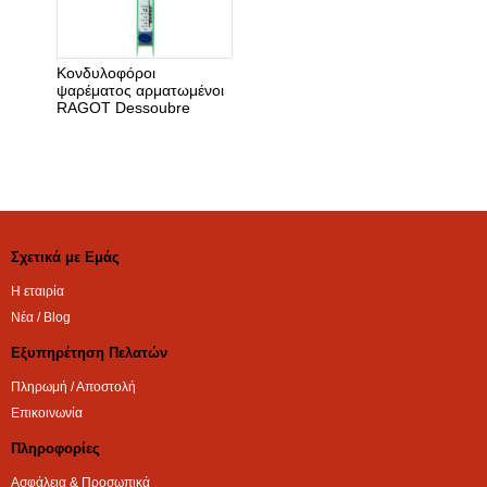
Κονδυλοφόροι
ψαρέματος αρματωμένοι
RAGOT Dessoubre
530141281
Σχετικά με Εμάς
Η εταιρία
Νέα / Blog
Εξυπηρέτηση Πελατών
Πληρωμή / Αποστολή
Επικοινωνία
Πληροφορίες
Ασφάλεια & Προσωπικά