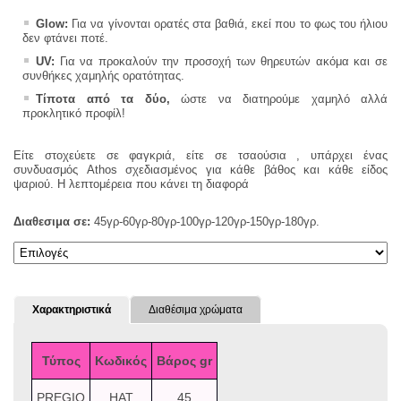
Glow:
Για να γίνονται ορατές στα βαθιά, εκεί που το φως του ήλιου
δεν φτάνει ποτέ.
UV:
Για να προκαλούν την προσοχή των θηρευτών ακόμα και σε
συνθήκες χαμηλής ορατότητας.
Τίποτα από τα δύο,
ώστε να διατηρούμε χαμηλό αλλά
προκλητικό προφίλ!
Είτε στοχεύετε σε φαγκριά, είτε σε τσαούσια , υπάρχει ένας
συνδυασμός Athos σχεδιασμένος για κάθε βάθος και κάθε είδος
ψαριού. Η λεπτομέρεια που κάνει τη διαφορά
Διαθεσιμα
σε:
45γρ-60γρ-80γρ-100γρ-120γρ-150γρ-180γρ.
Χαρακτηριστικά
Διαθέσιμα χρώματα
Τύπος
Κωδικός
Βάρος gr
PREGIO
HAT
45